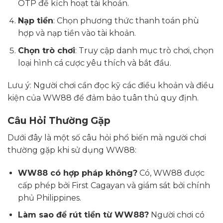
OTP để kích hoạt tài khoản.
Nạp tiền
: Chọn phương thức thanh toán phù
hợp và nạp tiền vào tài khoản.
Chọn trò chơi
: Truy cập danh mục trò chơi, chọn
loại hình cá cược yêu thích và bắt đầu.
Lưu ý: Người chơi cần đọc kỹ các điều khoản và điều
kiện của WW88 để đảm bảo tuân thủ quy định.
Câu Hỏi Thường Gặp
Dưới đây là một số câu hỏi phổ biến mà người chơi
thường gặp khi sử dụng WW88:
WW88 có hợp pháp không?
Có, WW88 được
cấp phép bởi First Cagayan và giám sát bởi chính
phủ Philippines.
Làm sao để rút tiền từ WW88?
Người chơi có