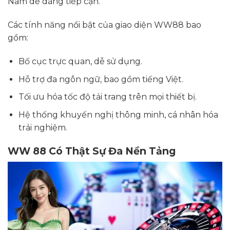
Nam dễ dàng tiếp cận.
Các tính năng nổi bật của giao diện WW88 bao
gồm:
Bố cục trực quan, dễ sử dụng.
Hỗ trợ đa ngôn ngữ, bao gồm tiếng Việt.
Tối ưu hóa tốc độ tải trang trên mọi thiết bị.
Hệ thống khuyến nghị thông minh, cá nhân hóa
trải nghiệm.
WW 88 Có Thật Sự Đa Nền Tảng