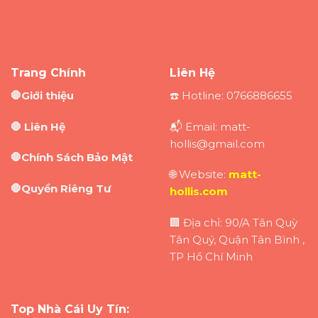
Trang Chính
Liên Hệ
🛑
Giới thiệu
☎️ Hotline: 0766886655
🛑
Liên Hệ
📬 Email:
matt-
hollis@gmail.com
🛑
Chính Sách Bảo Mật
🌐 Website:
matt-
🛑
Quyền Riêng Tư
hollis.com
🏢 Địa chỉ: 90/A Tân Quỳ
Tân Quý, Quận Tân Bình ,
TP Hồ Chí Minh
Top Nhà Cái Uy Tín: