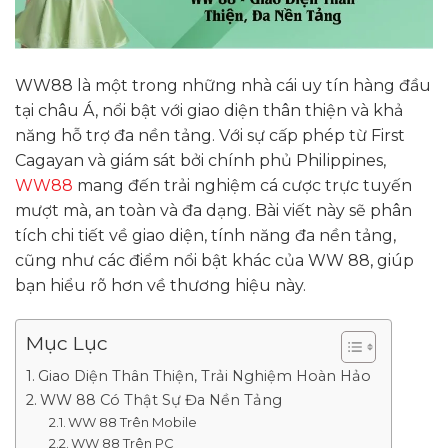
WW88 là một trong những nhà cái uy tín hàng đầu
tại châu Á, nổi bật với giao diện thân thiện và khả
năng hỗ trợ đa nền tảng. Với sự cấp phép từ First
Cagayan và giám sát bởi chính phủ Philippines,
WW88
mang đến trải nghiệm cá cược trực tuyến
mượt mà, an toàn và đa dạng. Bài viết này sẽ phân
tích chi tiết về giao diện, tính năng đa nền tảng,
cũng như các điểm nổi bật khác của WW 88, giúp
bạn hiểu rõ hơn về thương hiệu này.
Mục Lục
Giao Diện Thân Thiện, Trải Nghiệm Hoàn Hảo
WW 88 Có Thật Sự Đa Nền Tảng
WW 88 Trên Mobile
WW 88 Trên PC