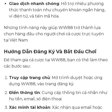
Giao dịch nhanh chóng
: Hỗ trợ nhiều phương
thức thanh toán như chuyển khoản ngân hàng,
ví điện tử, và tiền mã hóa.
Những tính năng này giúp WW88 trở thành lựa
chọn hàng đầu cho người chơi cá cược trực tuyến
tại Việt Nam.
Hướng Dẫn Đăng Ký Và Bắt Đầu Chơi
Để tham gia cá cược tại WW88, bạn có thể làm theo
các bước sau:
Truy cập trang chủ
: Mở trình duyệt hoặc ứng
dụng WW88, vào trang đăng ký.
Điền thông tin
: Cung cấp thông tin cá nhân như
họ tên, email, số điện thoại.
Xác minh tài khoản
: Xác nhận qua email hoặc