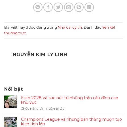
Bài viết này được đăng trong
Nhà cái uy tín
. Đánh dấu
liên kết
thường trực
.
NGUYỄN KIM LY LINH
Nổi bật
Euro 2028 và sức hút từ những trận cầu đỉnh cao
khu vực
Chức năng bình luận bị tắt
ở
Euro
2028
Champions League và những bàn thắng muộn tạo
và
kịch tính lớn