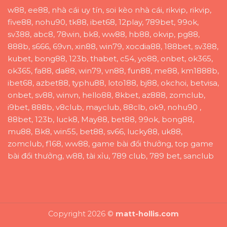
w88
,
ee88
,
nhà cái uy tín
,
soi kèo nhà cái
,
rikvip
,
rikvip
,
five88
,
nohu90
,
tk88
,
ibet68
,
12play
,
789bet
,
99ok
,
sv388
,
abc8
,
78win
,
bk8
,
ww88
,
hb88
,
okvip
,
pg88
,
888b
,
s666
,
69vn
,
xin88
,
win79
,
xocdia88
,
188bet
,
sv388
,
kubet
,
bong88
,
123b
,
thabet
,
c54
,
yo88
,
onbet
,
ok365
,
ok365
,
fa88
,
da88
,
win79
,
vn88
,
fun88
,
me88
,
km1888b
,
ibet68
,
azbet88
,
typhu88
,
loto188
,
bj88
,
okchoi
,
betvisa
,
onbet
,
sv88
,
winvn
,
hello88
,
8kbet
,
az888
,
zomclub
,
i9bet
,
888b
,
v8club
,
mayclub
,
88clb
,
ok9
,
nohu90
,
88bet
,
123b
,
luck8
,
May88
,
bet88
,
99ok
,
bong88
,
mu88
,
Bk8
,
win55
,
bet88
,
sv66
,
lucky88
,
uk88
,
zomclub
,
f168
,
ww88
,
game bài đổi thưởng
,
top game
bài đổi thưởng
,
w88
,
tài xỉu
,
789 club
,
789 bet
,
sanclub
Copyright 2026 ©
matt-hollis.com