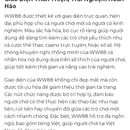
Hảo
WW88 được thiết kế với giao diện trực quan, hiện
đại, phù hợp cho cả người chơi mới và người có kinh
nghiệm. Màu sắc hài hòa, bố cục rõ ràng giúp người
dùng dễ dàng tìm kiếm các trò chơi yêu thích như
cá cược thể thao, casino trực tuyến, hoặc xổ số. Hệ
thống khuyến nghị thông minh của WW88 cá
nhân hóa nội dung dựa trên sở thích của người chơi,
giúp tiết kiệm thời gian và nâng cao trải nghiệm.
Giao diện của WW88 không chỉ đẹp mắt mà còn
được tối ưu hóa để giảm thiểu thời gian tải trang.
Các nút chức năng được bố trí hợp lý, đảm bảo
người chơi có thể thực hiện các thao tác như nạp
tiền, rút tiền hay chuyển đổi giữa các trò chơi một
cách nhanh chóng. Đặc biệt, WW88 hỗ trợ đa ngôn
ngữ, bao gồm tiếng Việt, giúp người chơi tại Việt