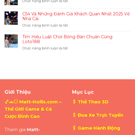
Chức năng bình luận bị tắt
lô
ở
–
cơ
đề
Bảo
Đấu
hội
theo
mật
C54 Và Những Đánh Giá Khách Quan Nhất 2025 Về
Trường
cá
toán
thông
Nhà Cái
Đặt
cược
học
tin
Cược
không
Chức năng bình luận bị tắt
ở
chính
cá
Đầy
giới
C54
xác
nhân
Kịch
hạn.
Và
Tìm Hiểu Luật Chơi Bóng Bàn Chuẩn Cùng
nhất
khi
Tính
Những
Loto188
chơi
Tại
Đánh
cá
Chức năng bình luận bị tắt
ở
69VN
Giá
cược
Tìm
Khách
online
Hiểu
Quan
Luật
Nhất
Chơi
2025
Bóng
Về
Bàn
Nhà
Chuẩn
Cái
Cùng
Giới Thiệu
Mục Lục
Loto188
🏀🚗💥
Matt-Hollis.com
–
🖇
Thể Thao 3D
Thế Giới Game & Cá
🖇
Đua Xe Trực Tuyến
Cược Đỉnh Cao
🖇
Game Hành Động
Tham gia
Matt-