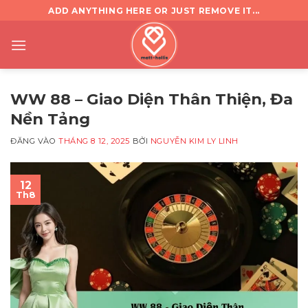
Bỏ
ADD ANYTHING HERE OR JUST REMOVE IT...
qua
nội
dung
WW 88 – Giao Diện Thân Thiện, Đa
Nền Tảng
ĐĂNG VÀO
THÁNG 8 12, 2025
BỞI
NGUYỄN KIM LY LINH
12
Th8