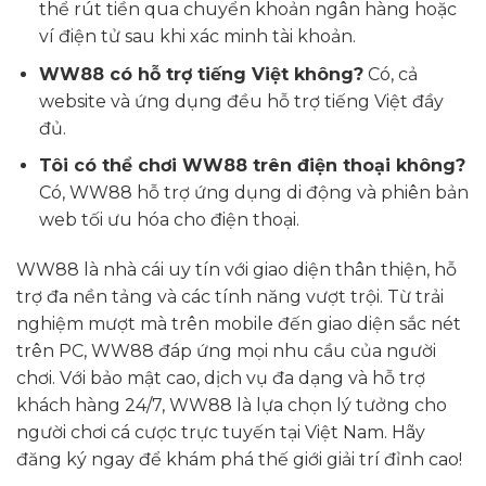
thể rút tiền qua chuyển khoản ngân hàng hoặc
ví điện tử sau khi xác minh tài khoản.
WW88 có hỗ trợ tiếng Việt không?
Có, cả
website và ứng dụng đều hỗ trợ tiếng Việt đầy
đủ.
Tôi có thể chơi WW88 trên điện thoại không?
Có, WW88 hỗ trợ ứng dụng di động và phiên bản
web tối ưu hóa cho điện thoại.
WW88 là nhà cái uy tín với giao diện thân thiện, hỗ
trợ đa nền tảng và các tính năng vượt trội. Từ trải
nghiệm mượt mà trên mobile đến giao diện sắc nét
trên PC, WW88 đáp ứng mọi nhu cầu của người
chơi. Với bảo mật cao, dịch vụ đa dạng và hỗ trợ
khách hàng 24/7, WW88 là lựa chọn lý tưởng cho
người chơi cá cược trực tuyến tại Việt Nam. Hãy
đăng ký ngay để khám phá thế giới giải trí đỉnh cao!