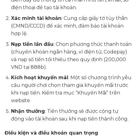
điện thoại để tạo tài khoản.
Xác minh tài khoản
: Cung cấp giấy tờ tùy thân
(CMND/CCCD) để xác minh, đảm bảo tài khoản
hợp lệ.
Nạp tiền lần đầu
: Chọn phương thức thanh toán
(chuyển khoản ngân hàng, ví điện tử, Codepay)
và nạp số tiền tối thiểu theo quy định (200,000
VND tại 888b).
Kích hoạt khuyến mãi
: Một số chương trình yêu
cầu người chơi chọn tham gia khuyến mãi trước
khi nạp tiền. Kiểm tra mục “Khuyến Mãi” trên
website.
Nhận thưởng
: Tiền thưởng sẽ được cộng tự
động vào tài khoản sau khi nạp tiền thành công.
Điều kiện và điều khoản quan trọng