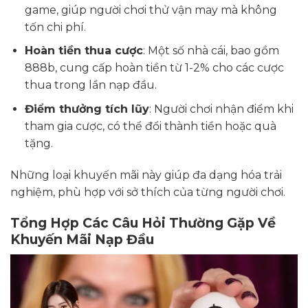
game, giúp người chơi thử vận may mà không
tốn chi phí.
Hoàn tiền thua cược
: Một số nhà cái, bao gồm
888b, cung cấp hoàn tiền từ 1-2% cho các cược
thua trong lần nạp đầu.
Điểm thưởng tích lũy
: Người chơi nhận điểm khi
tham gia cược, có thể đổi thành tiền hoặc quà
tặng.
Những loại khuyến mãi này giúp đa dạng hóa trải
nghiệm, phù hợp với sở thích của từng người chơi.
Tổng Hợp Các Câu Hỏi Thường Gặp Về
Khuyến Mãi Nạp Đầu