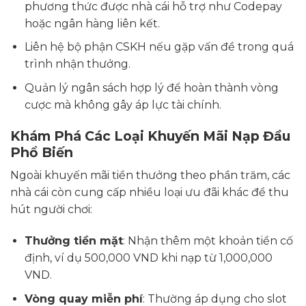
phương thức được nhà cái hỗ trợ như Codepay
hoặc ngân hàng liên kết.
Liên hệ bộ phận CSKH nếu gặp vấn đề trong quá
trình nhận thưởng.
Quản lý ngân sách hợp lý để hoàn thành vòng
cược mà không gây áp lực tài chính.
Khám Phá Các Loại Khuyến Mãi Nạp Đầu
Phổ Biến
Ngoài khuyến mãi tiền thưởng theo phần trăm, các
nhà cái còn cung cấp nhiều loại ưu đãi khác để thu
hút người chơi:
Thưởng tiền mặt
: Nhận thêm một khoản tiền cố
định, ví dụ 500,000 VND khi nạp từ 1,000,000
VND.
Vòng quay miễn phí
: Thường áp dụng cho slot