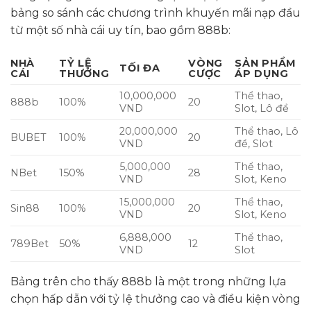
bảng so sánh các chương trình khuyến mãi nạp đầu
từ một số nhà cái uy tín, bao gồm 888b:
NHÀ
TỶ LỆ
VÒNG
SẢN PHẨM
TỐI ĐA
CÁI
THƯỞNG
CƯỢC
ÁP DỤNG
10,000,000
Thể thao,
888b
100%
20
VND
Slot, Lô đề
20,000,000
Thể thao, Lô
BUBET
100%
20
VND
đề, Slot
5,000,000
Thể thao,
NBet
150%
28
VND
Slot, Keno
15,000,000
Thể thao,
Sin88
100%
20
VND
Slot, Keno
6,888,000
Thể thao,
789Bet
50%
12
VND
Slot
Bảng trên cho thấy 888b là một trong những lựa
chọn hấp dẫn với tỷ lệ thưởng cao và điều kiện vòng