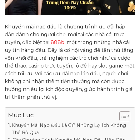
Khuyến mãi nạp đầu là chương trình ưu đãi hấp
dẫn dành cho người chơi mới tại các nhà cái trực
tuyến, đặc biệt tại
888b
, một trong những nhà cái
uy tín hàng đầu. Đây là cơ hội vàng để tân thủ tăng
vốn khởi đầu, trải nghiệm các trò chơi như cá cược
thể thao, casino trực tuyến, lô đề hay slot game một
cách tối ưu. Với các ưu đãi nạp lần đầu, người chơi
không chỉ nhận thêm tiền thưởng mà còn được
hưởng nhiều lợi ích độc quyền, giúp hành trình giải
trí thêm phần thú vị.
Mục Lục
Khuyến Mãi Nạp Đầu Là Gì? Những Lợi Ích Không
Thể Bỏ Qua