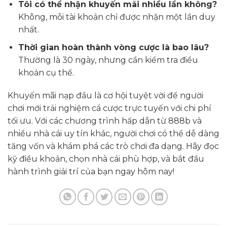
Tôi có thể nhận khuyến mãi nhiều lần không?
Không, mỗi tài khoản chỉ được nhận một lần duy
nhất.
Thời gian hoàn thành vòng cược là bao lâu?
Thường là 30 ngày, nhưng cần kiểm tra điều
khoản cụ thể.
Khuyến mãi nạp đầu là cơ hội tuyệt vời để người
chơi mới trải nghiệm cá cược trực tuyến với chi phí
tối ưu. Với các chương trình hấp dẫn từ 888b và
nhiều nhà cái uy tín khác, người chơi có thể dễ dàng
tăng vốn và khám phá các trò chơi đa dạng. Hãy đọc
kỹ điều khoản, chọn nhà cái phù hợp, và bắt đầu
hành trình giải trí của bạn ngay hôm nay!