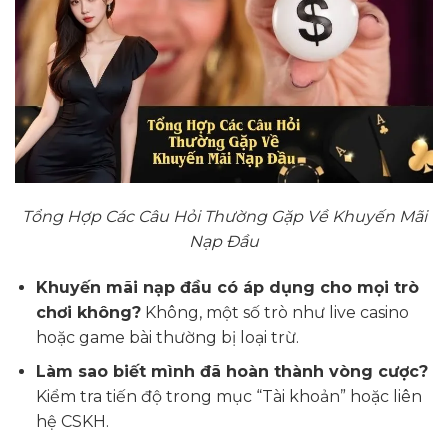
Tổng Hợp Các Câu Hỏi Thường Gặp Về Khuyến Mãi
Nạp Đầu
Khuyến mãi nạp đầu có áp dụng cho mọi trò
chơi không?
Không, một số trò như live casino
hoặc game bài thường bị loại trừ.
Làm sao biết mình đã hoàn thành vòng cược?
Kiểm tra tiến độ trong mục “Tài khoản” hoặc liên
hệ CSKH.