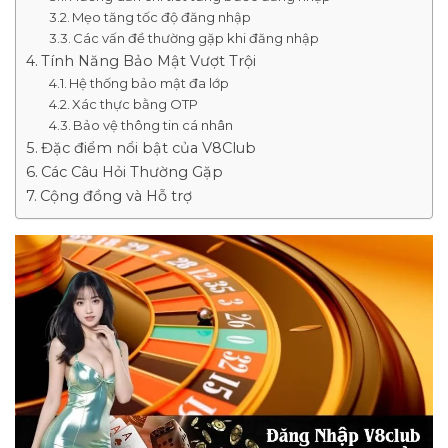
Mẹo tăng tốc độ đăng nhập
Các vấn đề thường gặp khi đăng nhập
Tính Năng Bảo Mật Vượt Trội
Hệ thống bảo mật đa lớp
Xác thực bằng OTP
Bảo vệ thông tin cá nhân
Đặc điểm nổi bật của V8Club
Các Câu Hỏi Thường Gặp
Cộng đồng và Hỗ trợ