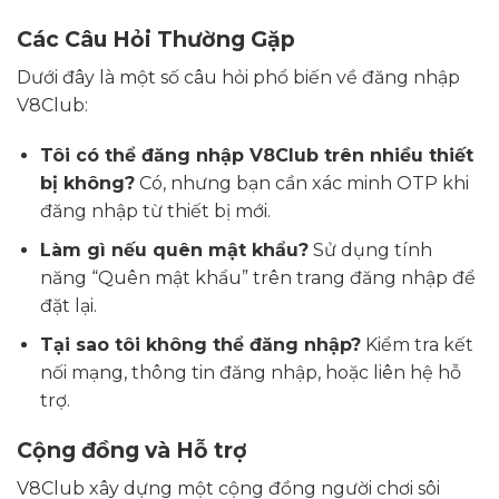
Các Câu Hỏi Thường Gặp
Dưới đây là một số câu hỏi phổ biến về đăng nhập
V8Club:
Tôi có thể đăng nhập V8Club trên nhiều thiết
bị không?
Có, nhưng bạn cần xác minh OTP khi
đăng nhập từ thiết bị mới.
Làm gì nếu quên mật khẩu?
Sử dụng tính
năng “Quên mật khẩu” trên trang đăng nhập để
đặt lại.
Tại sao tôi không thể đăng nhập?
Kiểm tra kết
nối mạng, thông tin đăng nhập, hoặc liên hệ hỗ
trợ.
Cộng đồng và Hỗ trợ
V8Club xây dựng một cộng đồng người chơi sôi