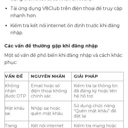
Tải ứng dụng V8Club trên điện thoại để truy cập
nhanh hơn.
Kiểm tra kết nối internet ổn định trước khi đăng
nhập.
Các vấn đề thường gặp khi đăng nhập
Một số vấn đề phổ biến khi đăng nhập và cách khắc
phục:
VẤN ĐỀ
NGUYÊN NHÂN
GIẢI PHÁP
Không
Email hoặc số
Kiểm tra lại thông tin
nhận
điện thoại không
đã đăng ký hoặc liên
được OTP
chính xác
hệ hỗ trợ
Sử dụng chức năng
Mật khẩu
Nhập sai hoặc
“Quên mật khẩu” để
sai
quên mật khẩu
đặt lại
Trang
Kết nối internet
Kiểm tra mạng hoặc