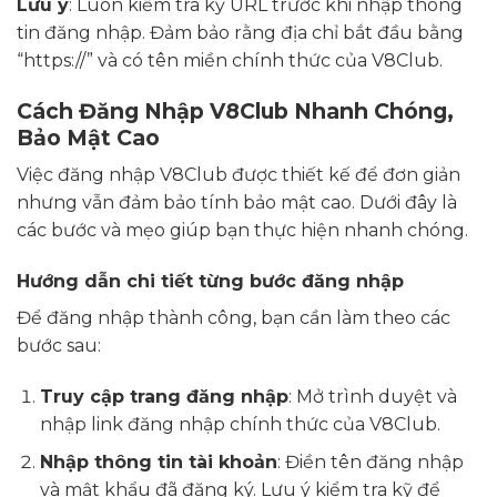
Lưu ý
: Luôn kiểm tra kỹ URL trước khi nhập thông
tin đăng nhập. Đảm bảo rằng địa chỉ bắt đầu bằng
“https://” và có tên miền chính thức của V8Club.
Cách Đăng Nhập V8Club Nhanh Chóng,
Bảo Mật Cao
Việc đăng nhập V8Club được thiết kế để đơn giản
nhưng vẫn đảm bảo tính bảo mật cao. Dưới đây là
các bước và mẹo giúp bạn thực hiện nhanh chóng.
Hướng dẫn chi tiết từng bước đăng nhập
Để đăng nhập thành công, bạn cần làm theo các
bước sau:
Truy cập trang đăng nhập
: Mở trình duyệt và
nhập link đăng nhập chính thức của V8Club.
Nhập thông tin tài khoản
: Điền tên đăng nhập
và mật khẩu đã đăng ký. Lưu ý kiểm tra kỹ để