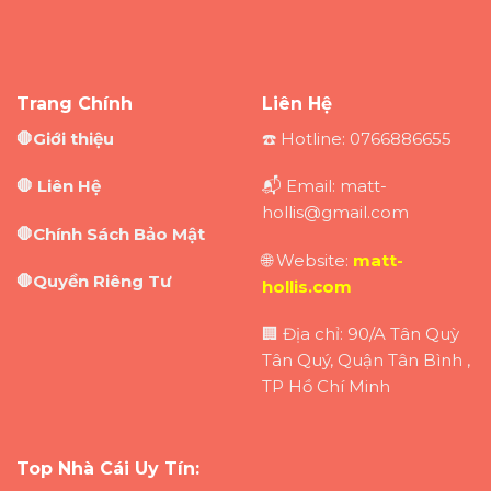
Trang Chính
Liên Hệ
🛑
Giới thiệu
☎️ Hotline: 0766886655
🛑
Liên Hệ
📬 Email:
matt-
hollis@gmail.com
🛑
Chính Sách Bảo Mật
🌐 Website:
matt-
🛑
Quyền Riêng Tư
hollis.com
🏢 Địa chỉ: 90/A Tân Quỳ
Tân Quý, Quận Tân Bình ,
TP Hồ Chí Minh
Top Nhà Cái Uy Tín: