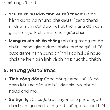
nhiều người chơi:
Yêu thích sự kịch tính và thử thách:
Game
hành động với những pha đấu trí căng thẳng,
những màn rượt đuổi nghẹt thở mang đến cảm
giác hồi hộp, kích thích cho người chơi.
Mong muốn chiến thắng:
Ai cũng mong muốn
chiến thắng, giành được phần thưởng giá trị. Cá
cược game hành động chính là cơ hội để người
chơi thể hiện bản lĩnh và chinh phục thử thách.
5. Những yếu tố khác
Tính cộng đồng:
Cộng đồng game thủ sôi nổi,
đoàn kết, tạo nên sức hút đặc biệt với những
người chơi mới.
Sự tiện lợi:
Cá cược trực tuyến cho phép người
chơi tham gia mọi lúc mọi nơi thông qua các thiết