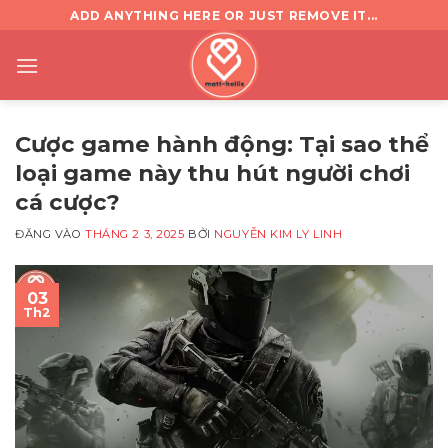
Bỏ
ADD ANYTHING HERE OR JUST REMOVE IT...
qua
nội
dung
Cược game hành động: Tại sao thể
loại game này thu hút người chơi
cá cược?
ĐĂNG VÀO
THÁNG 2 3, 2025
BỞI
NGUYỄN KIM LY LINH
03
Th2