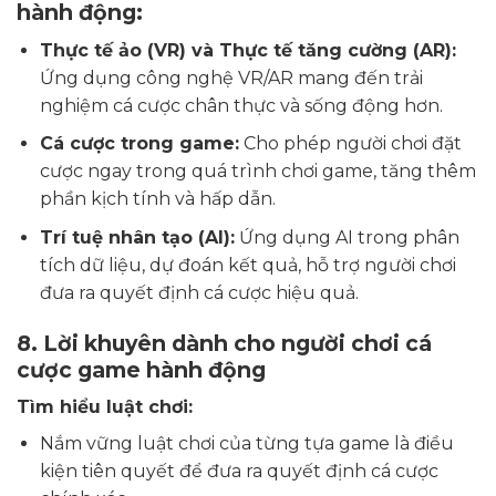
hành động:
Thực tế ảo (VR) và Thực tế tăng cường (AR):
Ứng dụng công nghệ VR/AR mang đến trải
nghiệm cá cược chân thực và sống động hơn.
Cá cược trong game:
Cho phép người chơi đặt
cược ngay trong quá trình chơi game, tăng thêm
phần kịch tính và hấp dẫn.
Trí tuệ nhân tạo (AI):
Ứng dụng AI trong phân
tích dữ liệu, dự đoán kết quả, hỗ trợ người chơi
đưa ra quyết định cá cược hiệu quả.
8. Lời khuyên dành cho người chơi cá
cược game hành động
Tìm hiểu luật chơi:
Nắm vững luật chơi của từng tựa game là điều
kiện tiên quyết để đưa ra quyết định cá cược