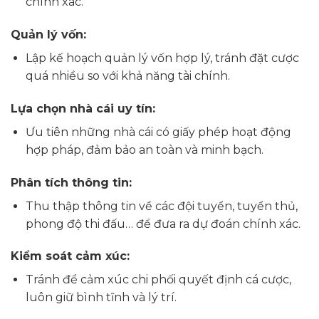
chính xác.
Quản lý vốn:
Lập kế hoạch quản lý vốn hợp lý, tránh đặt cược
quá nhiều so với khả năng tài chính.
Lựa chọn nhà cái uy tín:
Ưu tiên những nhà cái có giấy phép hoạt động
hợp pháp, đảm bảo an toàn và minh bạch.
Phân tích thông tin:
Thu thập thông tin về các đội tuyển, tuyển thủ,
phong độ thi đấu… để đưa ra dự đoán chính xác.
Kiểm soát cảm xúc:
Tránh để cảm xúc chi phối quyết định cá cược,
luôn giữ bình tĩnh và lý trí.