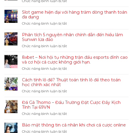
Chức năng bình luận bị tắt
ở
hút
Champions
từ
League
Slot game hiện đại với hàng trăm dòng thanh toán
những
và
đa dạng
trận
những
Chức năng bình luận bị tắt
ở
cầu
bàn
Slot
đỉnh
thắng
game
cao
Phân tích 5 nguyên nhân chính dẫn đến hiểu lầm
muộn
hiện
Sunwin lừa đảo
khu
tạo
đại
vực
Chức năng bình luận bị tắt
ở
kịch
với
Phân
tính
hàng
tích
lớn
8xbet – Nơi hội tụ những trận đấu esports đỉnh cao
trăm
5
và cơ hội cá cược không giới hạn.
dòng
nguyên
Chức năng bình luận bị tắt
ở
thanh
nhân
8xbet
toán
chính
–
đa
Cách tính lô đề? Thuật toán tính lô đề theo toán
dẫn
Nơi
học chính xác nhất
dạng
đến
hội
Chức năng bình luận bị tắt
ở
hiểu
tụ
Cách
lầm
những
tính
Sunwin
Đá Gà Thomo – Đấu Trường Đặt Cược Đầy Kịch
trận
lô
Tính Tại 69VN
lừa
đấu
đề?
đảo
Chức năng bình luận bị tắt
ở
esports
Thuật
Đá
đỉnh
toán
Gà
cao
Bảo mật thông tin cá nhân khi chơi cá cược online
tính
Thomo
và
Chức năng bình luận bị tắt
lô
ở