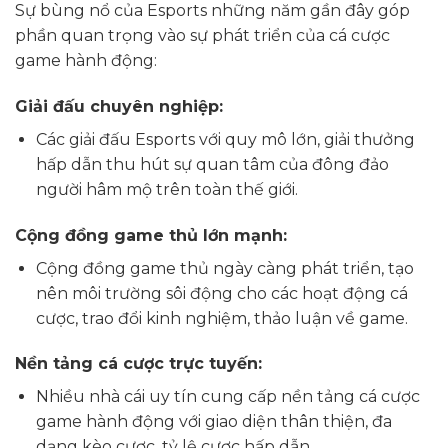
Sự bùng nổ của Esports những năm gần đây góp
phần quan trọng vào sự phát triển của cá cược
game hành động:
Giải đấu chuyên nghiệp:
Các giải đấu Esports với quy mô lớn, giải thưởng
hấp dẫn thu hút sự quan tâm của đông đảo
người hâm mộ trên toàn thế giới.
Cộng đồng game thủ lớn mạnh:
Cộng đồng game thủ ngày càng phát triển, tạo
nên môi trường sôi động cho các hoạt động cá
cược, trao đổi kinh nghiệm, thảo luận về game.
Nền tảng cá cược trực tuyến:
Nhiều nhà cái uy tín cung cấp nền tảng cá cược
game hành động với giao diện thân thiện, đa
dạng kèo cược, tỷ lệ cược hấp dẫn.