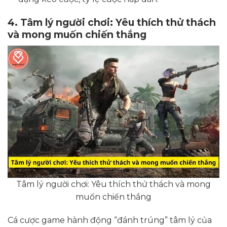
4. Tâm lý người chơi: Yêu thích thử thách
và mong muốn chiến thắng
Tâm lý người chơi: Yêu thích thử thách và mong
muốn chiến thắng
Cá cược game hành động “đánh trúng” tâm lý của