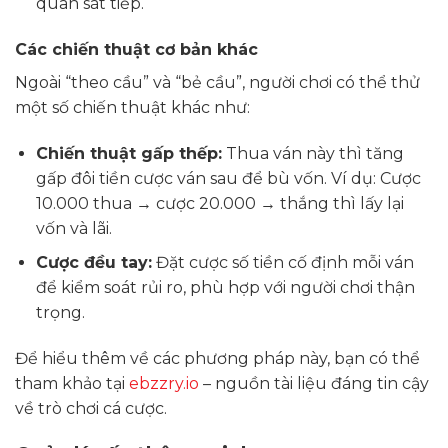
quan sát tiếp.
Các chiến thuật cơ bản khác
Ngoài “theo cầu” và “bẻ cầu”, người chơi có thể thử
một số chiến thuật khác như:
Chiến thuật gấp thếp:
Thua ván này thì tăng
gấp đôi tiền cược ván sau để bù vốn. Ví dụ: Cược
10.000 thua → cược 20.000 → thắng thì lấy lại
vốn và lãi.
Cược đều tay:
Đặt cược số tiền cố định mỗi ván
để kiểm soát rủi ro, phù hợp với người chơi thận
trọng.
Để hiểu thêm về các phương pháp này, bạn có thể
tham khảo tại
ebzzry.io
– nguồn tài liệu đáng tin cậy
về trò chơi cá cược.