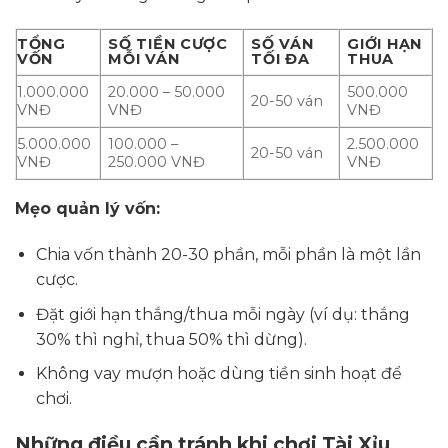
TỔNG
SỐ TIỀN CƯỢC
SỐ VÁN
GIỚI HẠN
VỐN
MỖI VÁN
TỐI ĐA
THUA
1.000.000
20.000 – 50.000
500.000
20-50 ván
VNĐ
VNĐ
VNĐ
5.000.000
100.000 –
2.500.000
20-50 ván
VNĐ
250.000 VNĐ
VNĐ
Mẹo quản lý vốn:
Chia vốn thành 20-30 phần, mỗi phần là một lần
cược.
Đặt giới hạn thắng/thua mỗi ngày (ví dụ: thắng
30% thì nghỉ, thua 50% thì dừng).
Không vay mượn hoặc dùng tiền sinh hoạt để
chơi.
Những điều cần tránh khi chơi Tài Xỉu