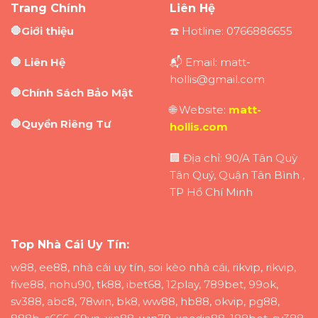
Trang Chính
Liên Hệ
🛑
Giới thiệu
☎️ Hotline: 0766886655
🛑
Liên Hệ
📬 Email:
matt-
hollis@gmail.com
🛑
Chính Sách Bảo Mật
🌐 Website:
matt-
🛑
Quyền Riêng Tư
hollis.com
🏢 Địa chỉ: 90/A Tân Quỳ
Tân Quý, Quận Tân Bình ,
TP Hồ Chí Minh
Top Nhà Cái Uy Tín:
w88
,
ee88
,
nhà cái uy tín
,
soi kèo nhà cái
,
rikvip
,
rikvip
,
five88
,
nohu90
,
tk88
,
ibet68
,
12play
,
789bet
,
99ok
,
sv388
,
abc8
,
78win
,
bk8
,
ww88
,
hb88
,
okvip
,
pg88
,