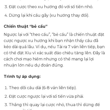
Đặt cược theo xu hướng đó với số tiền nhỏ.
Dừng lại khi cầu gãy (xu hướng thay đổi).
Chiến thuật “bẻ cầu”
Ngược lại với “theo cầu”, “bẻ cầu” là chiến thuật đặt
cược ngược xu hướng khi bạn nhận thấy cầu đã
kéo dài quá lâu. Ví dụ, nếu Tài ra 7 ván liên tiếp, bạn
có thể đặt Xỉu vì xác suất đảo chiều tăng lên. Đây là
cách chơi mạo hiểm nhưng có thể mang lại lợi
nhuận lớn nếu dự đoán đúng.
Trình tự áp dụng:
Theo dõi cầu dài (6-8 ván liên tiếp).
Đặt cược ngược lại với số tiền vừa phải.
Thắng thì quay lại cược nhỏ, thua thì dừng để