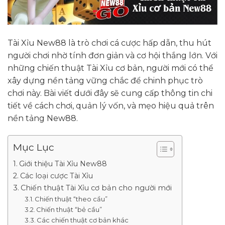
Tài Xỉu New88 là trò chơi cá cược hấp dẫn, thu hút
người chơi nhờ tính đơn giản và cơ hội thắng lớn. Với
những chiến thuật Tài Xỉu cơ bản, người mới có thể
xây dựng nền tảng vững chắc để chinh phục trò
chơi này. Bài viết dưới đây sẽ cung cấp thông tin chi
tiết về cách chơi, quản lý vốn, và mẹo hiệu quả trên
nền tảng New88.
Mục Lục
Giới thiệu Tài Xỉu New88
Các loại cược Tài Xỉu
Chiến thuật Tài Xỉu cơ bản cho người mới
Chiến thuật “theo cầu”
Chiến thuật “bẻ cầu”
Các chiến thuật cơ bản khác