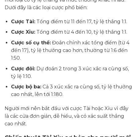
Dưới đây là các loại cược phổ biến:
Cược Tài:
Tổng điểm từ 11 đến 17, tỷ lệ thắng 1:1.
Cược Xỉu:
Tổng điểm từ 4 đến 10, tỷ lệ thắng 1:1.
Cược số cụ thể:
Đoán chính xác tổng điểm (từ 4
đến 17), tỷ lệ thưởng cao hơn, thường từ 1:6 đến
1:50.
Cược đôi:
Dự đoán 2 trong 3 xúc xắc ra cùng số,
tỷ lệ 1:10.
Cược bộ ba:
Cả 3 xúc xắc ra cùng số, tỷ lệ thưởng
cao nhất, lên tới 1:180.
Người mới nên bắt đầu với cược Tài hoặc Xỉu vì đây
là các cửa đơn giản, dễ hiểu, và có xác suất thắng
cao nhất.