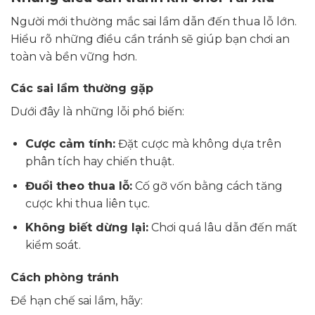
Người mới thường mắc sai lầm dẫn đến thua lỗ lớn.
Hiểu rõ những điều cần tránh sẽ giúp bạn chơi an
toàn và bền vững hơn.
Các sai lầm thường gặp
Dưới đây là những lỗi phổ biến:
Cược cảm tính:
Đặt cược mà không dựa trên
phân tích hay chiến thuật.
Đuổi theo thua lỗ:
Cố gỡ vốn bằng cách tăng
cược khi thua liên tục.
Không biết dừng lại:
Chơi quá lâu dẫn đến mất
kiểm soát.
Cách phòng tránh
Để hạn chế sai lầm, hãy: