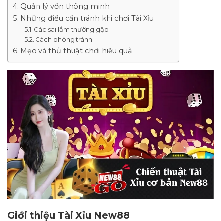
Quản lý vốn thông minh
Những điều cần tránh khi chơi Tài Xỉu
Các sai lầm thường gặp
Cách phòng tránh
Mẹo và thủ thuật chơi hiệu quả
Giới thiệu Tài Xỉu New88