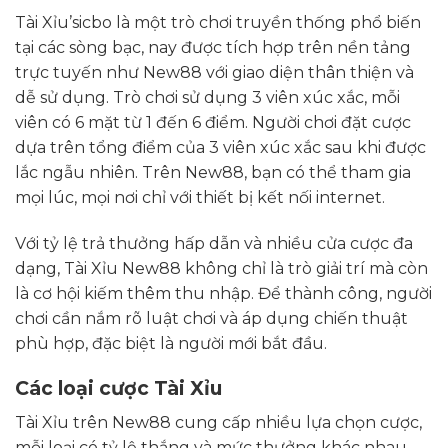
Tài Xỉu’sicbo là một trò chơi truyền thống phổ biến
tại các sòng bạc, nay được tích hợp trên nền tảng
trực tuyến như New88 với giao diện thân thiện và
dễ sử dụng. Trò chơi sử dụng 3 viên xúc xắc, mỗi
viên có 6 mặt từ 1 đến 6 điểm. Người chơi đặt cược
dựa trên tổng điểm của 3 viên xúc xắc sau khi được
lắc ngẫu nhiên. Trên New88, bạn có thể tham gia
mọi lúc, mọi nơi chỉ với thiết bị kết nối internet.
Với tỷ lệ trả thưởng hấp dẫn và nhiều cửa cược đa
dạng, Tài Xỉu New88 không chỉ là trò giải trí mà còn
là cơ hội kiếm thêm thu nhập. Để thành công, người
chơi cần nắm rõ luật chơi và áp dụng chiến thuật
phù hợp, đặc biệt là người mới bắt đầu.
Các loại cược Tài Xỉu
Tài Xỉu trên New88 cung cấp nhiều lựa chọn cược,
mỗi loại có tỷ lệ thắng và mức thưởng khác nhau.