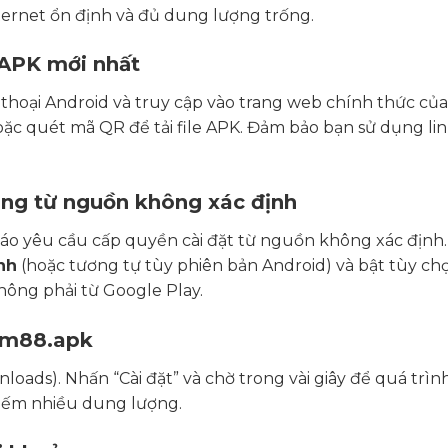
internet ổn định và đủ dung lượng trống.
 APK mới nhất
 thoại Android và truy cập vào trang web chính thức của
oặc quét mã QR để tải file APK. Đảm bảo bạn sử dụng li
ụng từ nguồn không xác định
 báo yêu cầu cấp quyền cài đặt từ nguồn không xác định.
nh
(hoặc tương tự tùy phiên bản Android) và bật tùy ch
hông phải từ Google Play.
Dom88.apk
loads). Nhấn “Cài đặt” và chờ trong vài giây để quá trìn
chiếm nhiều dung lượng.