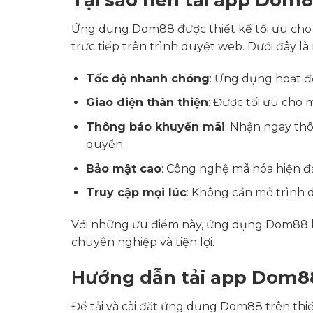
Ứng dụng Dom88 được thiết kế tối ưu cho thi
trực tiếp trên trình duyệt web. Dưới đây là
Tốc độ nhanh chóng
: Ứng dụng hoạt độ
Giao diện thân thiện
: Được tối ưu cho m
Thông báo khuyến mãi
: Nhận ngay thô
quyền.
Bảo mật cao
: Công nghệ mã hóa hiện đạ
Truy cập mọi lúc
: Không cần mở trình 
Với những ưu điểm này, ứng dụng Dom88 là
chuyên nghiệp và tiện lợi.
Hướng dẫn tải app Dom88
Để tải và cài đặt ứng dụng Dom88 trên thiế