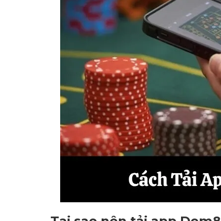
Tại sao nên tải app Dom8