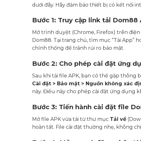
dưới đây. Hãy đảm bảo thiết bị có kết nối 
Bước 1: Truy cập link tải Dom88
Mở trình duyệt (Chrome, Firefox) trên điện
Dom88. Tại trang chủ, tìm mục “Tải App” h
chính thống để tránh rủi ro bảo mật.
Bước 2: Cho phép cài đặt ứng d
Sau khi tải file APK, bạn có thể gặp thông
Cài đặt > Bảo mật > Nguồn không xác đị
này. Điều này cho phép cài đặt ứng dụng k
Bước 3: Tiến hành cài đặt file 
Mở file APK vừa tải từ thư mục
Tải về
(Down
hoàn tất. File cài đặt thường nhẹ, không 