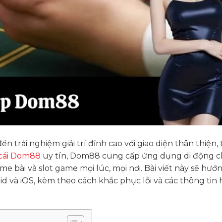
 trải nghiệm giải trí đỉnh cao với giao diện thân thiện, 
cái Dom88
uy tín, Dom88 cung cấp ứng dụng di động c
me bài và slot game mọi lúc, mọi nơi. Bài viết này sẽ hướ
d và iOS, kèm theo cách khắc phục lỗi và các thông tin