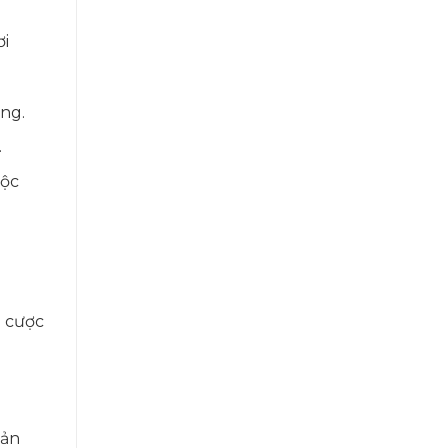
ơi
ang.
.
độc
á cược
iản