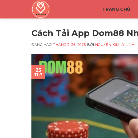
Bỏ
TRANG CHỦ
qua
nội
dung
Cách Tải App Dom88 Nh
ĐĂNG VÀO
THÁNG 7 25, 2025
BỞI
NGUYỄN KIM LY LINH
25
Th7