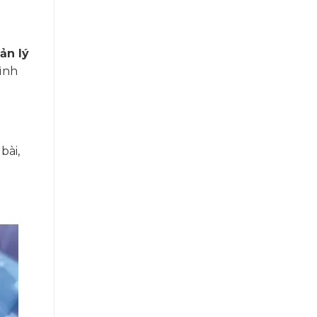
ản lý
ình
bài,