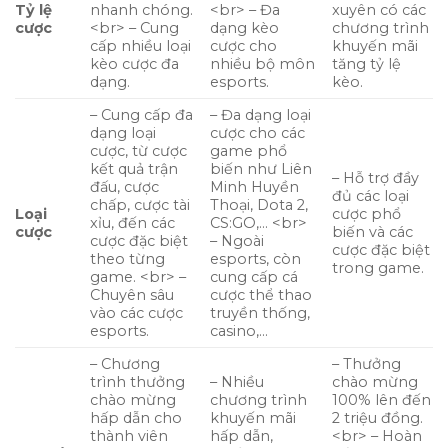
Tỷ lệ
nhanh chóng.
<br> – Đa
xuyên có các
cược
<br> – Cung
dạng kèo
chương trình
cấp nhiều loại
cược cho
khuyến mãi
kèo cược đa
nhiều bộ môn
tăng tỷ lệ
dạng.
esports.
kèo.
– Cung cấp đa
– Đa dạng loại
dạng loại
cược cho các
cược, từ cược
game phổ
kết quả trận
biến như Liên
– Hỗ trợ đầy
đấu, cược
Minh Huyền
đủ các loại
chấp, cược tài
Thoại, Dota 2,
Loại
cược phổ
xỉu, đến các
CS:GO,… <br>
cược
biến và các
cược đặc biệt
– Ngoài
cược đặc biệt
theo từng
esports, còn
trong game.
game. <br> –
cung cấp cá
Chuyên sâu
cược thể thao
vào các cược
truyền thống,
esports.
casino,…
– Chương
– Thưởng
trình thưởng
– Nhiều
chào mừng
chào mừng
chương trình
100% lên đến
hấp dẫn cho
khuyến mãi
2 triệu đồng.
thành viên
hấp dẫn,
<br> – Hoàn