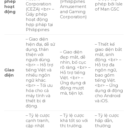
phép
(Philippines
Corporation
phép bởi Isle
hoạt
Amusement
(CEZA) <br> –
of Man GSC
động
and Gaming
Giấy phép
Corporation)
hoạt động
hợp pháp tại
Philippines
– Giao diện
hiện đại, dễ sử
– Thiết kế
dụng, thân
giao diện bắt
– Giao diện
thiện với
mắt, sinh
đẹp mắt, dễ
người dùng.
động. <br> –
nhìn, bố cục
<br> – Hỗ trợ
Hỗ trợ đa
rõ ràng. <br> –
Giao
tiếng Việt và
ngôn ngữ,
Hỗ trợ tiếng
diện
nhiều ngôn
bao gồm
Việt. <br> –
ngữ khác.
tiếng Việt.
Ứng dụng di
<br> – Tối ưu
<br> – Ứng
động mượt
hóa cho cả
dụng di động
mà, tiện lợi.
máy tính và
cho Android
thiết bị di
và iOS.
động.
– Tỷ lệ cược
– Tỷ lệ cược
– Tỷ lệ cược
cạnh tranh,
khá tốt so với
hấp dẫn,
cập nhật
thị trường.
thường