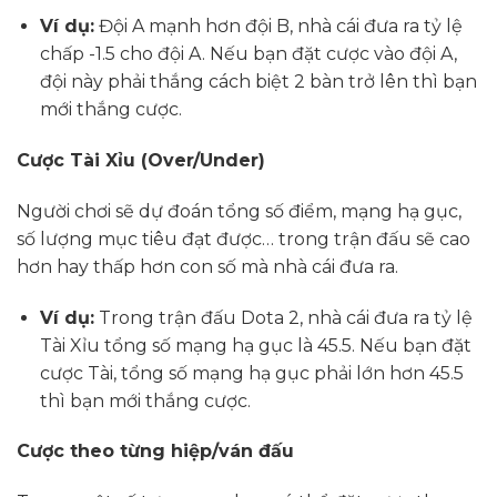
Ví dụ:
Đội A mạnh hơn đội B, nhà cái đưa ra tỷ lệ
chấp -1.5 cho đội A. Nếu bạn đặt cược vào đội A,
đội này phải thắng cách biệt 2 bàn trở lên thì bạn
mới thắng cược.
Cược Tài Xỉu (Over/Under)
Người chơi sẽ dự đoán tổng số điểm, mạng hạ gục,
số lượng mục tiêu đạt được… trong trận đấu sẽ cao
hơn hay thấp hơn con số mà nhà cái đưa ra.
Ví dụ:
Trong trận đấu Dota 2, nhà cái đưa ra tỷ lệ
Tài Xỉu tổng số mạng hạ gục là 45.5. Nếu bạn đặt
cược Tài, tổng số mạng hạ gục phải lớn hơn 45.5
thì bạn mới thắng cược.
Cược theo từng hiệp/ván đấu