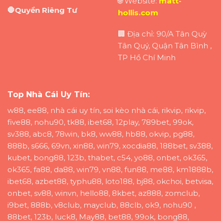
🌐 Website:
matt-
🛑
Quyền Riêng Tư
hollis.com
🏢 Địa chỉ: 90/A Tân Quỳ
Tân Quý, Quận Tân Bình ,
TP Hồ Chí Minh
Top Nhà Cái Uy Tín:
w88
,
ee88
,
nhà cái uy tín
,
soi kèo nhà cái
,
rikvip
,
rikvip
,
five88
,
nohu90
,
tk88
,
ibet68
,
12play
,
789bet
,
99ok
,
sv388
,
abc8
,
78win
,
bk8
,
ww88
,
hb88
,
okvip
,
pg88
,
888b
,
s666
,
69vn
,
xin88
,
win79
,
xocdia88
,
188bet
,
sv388
,
kubet
,
bong88
,
123b
,
thabet
,
c54
,
yo88
,
onbet
,
ok365
,
ok365
,
fa88
,
da88
,
win79
,
vn88
,
fun88
,
me88
,
km1888b
,
ibet68
,
azbet88
,
typhu88
,
loto188
,
bj88
,
okchoi
,
betvisa
,
onbet
,
sv88
,
winvn
,
hello88
,
8kbet
,
az888
,
zomclub
,
i9bet
,
888b
,
v8club
,
mayclub
,
88clb
,
ok9
,
nohu90
,
88bet
,
123b
,
luck8
,
May88
,
bet88
,
99ok
,
bong88
,