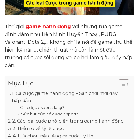
Thế giới
game hành động
với những tựa game
đình đám như Liên Minh Huyền Thoại, PUBG,
Valorant, Dota 2,… không chỉ là nơi để game thủ thể
hiện kỹ năng, chiến thuật mà còn là một đấu
trường cá cược sôi động với cơ hội làm giàu đầy hấp
dẫn.
Mục Lục
1. Cá cược game hành động – Sân chơi mới đầy
hấp dẫn
Cá cược esports là gì?
Sức hút của cá cược esports
2. Các loại cược phổ biến trong game hành động
3. Hiểu rõ về tỷ lệ cược
4. Lựa chọn nền tảng cá cược uy tín