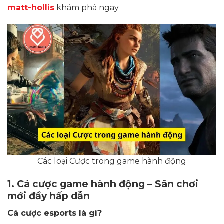
matt-hollis
khám phá ngay
Các loại Cược trong game hành động
1. Cá cược game hành động – Sân chơi
mới đầy hấp dẫn
Cá cược esports là gì?