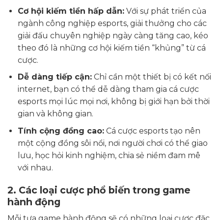
Cơ hội kiếm tiền hấp dẫn:
Với sự phát triển của
ngành công nghiệp esports, giải thưởng cho các
giải đấu chuyên nghiệp ngày càng tăng cao, kéo
theo đó là những cơ hội kiếm tiền “khủng” từ cá
cược.
Dễ dàng tiếp cận:
Chỉ cần một thiết bị có kết nối
internet, bạn có thể dễ dàng tham gia cá cược
esports mọi lúc mọi nơi, không bị giới hạn bởi thời
gian và không gian.
Tính cộng đồng cao:
Cá cược esports tạo nên
một cộng đồng sôi nổi, nơi người chơi có thể giao
lưu, học hỏi kinh nghiệm, chia sẻ niềm đam mê
với nhau.
2. Các loại cược phổ biến trong game
hành động
Mỗi tựa game hành động sẽ có những loại cược đặc