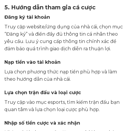
5. Hướng dẫn tham gia cá cược
Đăng ký tài khoản
Truy cập website/ứng dụng của nhà cái, chọn mục
“Đăng ký” và điền đầy đủ thông tin cá nhân theo
yêu cầu. Lưu ý cung cấp thông tin chính xác để
đảm bảo quá trình giao dịch diễn ra thuận lợi.
Nạp tiền vào tài khoản
Lựa chọn phương thức nạp tiền phù hợp và làm
theo hướng dẫn của nhà cái.
Lựa chọn trận đấu và loại cược
Truy cập vào mục esports, tìm kiếm trận đấu bạn
quan tâm và lựa chọn loại cược phù hợp.
Nhập số tiền cược và xác nhận