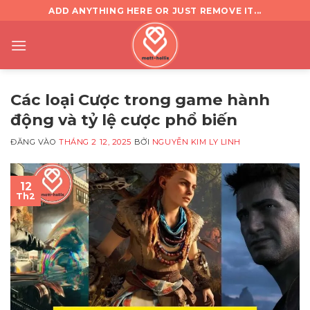
Bỏ
ADD ANYTHING HERE OR JUST REMOVE IT...
qua
nội
dung
Các loại Cược trong game hành
động và tỷ lệ cược phổ biến
ĐĂNG VÀO
THÁNG 2 12, 2025
BỞI
NGUYỄN KIM LY LINH
12
Th2