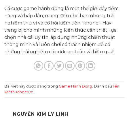
Cá cược game hành động là một thế giới đầy tiềm
năng và hấp dẫn, mang đến cho bạn những trải
nghiệm thú vị và cơ hội kiếm tiền “khủng”. Hãy
trang bị cho mình những kiến thức cần thiết, lựa
chọn nhà cái uy tín, áp dụng những chiến thuật
thông minh và luôn chơi có trách nhiệm để có
những trải nghiệm cá cược an toàn và hiệu quả!
Bài viết này được đăng trong
Game Hành Động
. Đánh dấu
liên
kết thường trực
.
NGUYỄN KIM LY LINH