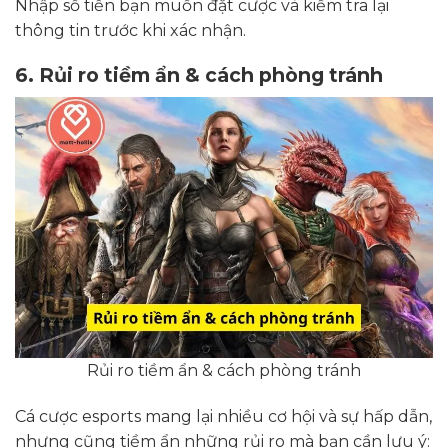
Nhập số tiền bạn muốn đặt cược và kiểm tra lại
thông tin trước khi xác nhận.
6. Rủi ro tiềm ẩn & cách phòng tránh
Rủi ro tiềm ẩn & cách phòng tránh
Cá cược esports mang lại nhiều cơ hội và sự hấp dẫn,
nhưng cũng tiềm ẩn những rủi ro mà bạn cần lưu ý: